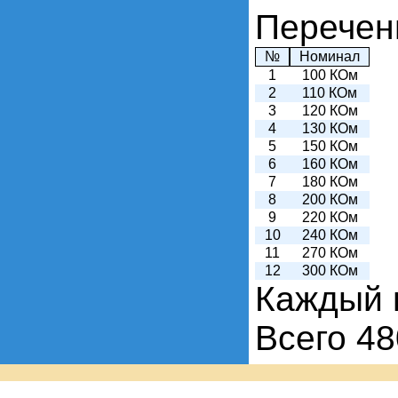
Перечен
№
Номинал
1
100 КОм
2
110 КОм
3
120 КОм
4
130 КОм
5
150 КОм
6
160 КОм
7
180 КОм
8
200 КОм
9
220 КОм
10
240 КОм
11
270 КОм
12
300 КОм
Каждый 
Всего 48