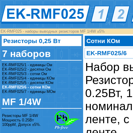
EK-RMF025 - наборы выводных резисторов MF 1/4W ±5%
Резисторы 0,25 Вт
Сотни КОм
7 наборов
EK-RMF025/6
Набор в
EK-RMF025/1 - единицы Ом
EK-RMF025/2 - десятки Ом
EK-RMF025/3 - сотни Ом
Резисто
EK-RMF025/4 - единицы КОм
EK-RMF025/5 - десятки КОм
EK-RMF025/6 - сотни КОм
0.25Вт, 
EK-RMF025/7 - единицы МОм
MF 1/4W
номинал
ленте, с
Резисторы MF 1/4W
Мощность 0.25Вт
100ppM, Допуск ±5%.
ленте.